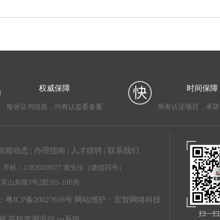
权威保障
时间保障
每张证书信息，均有认监委备案
所有认证项目，承诺
新闻动态
办理指南
人才猎聘
联系我们
|
|
|
 手机：13826028577 黄先生（微信同号）
东路3号2层201-10B房
粤ICP备20027616号
网站维护：宏智网络科技
网
高精度测温仪
oa系统