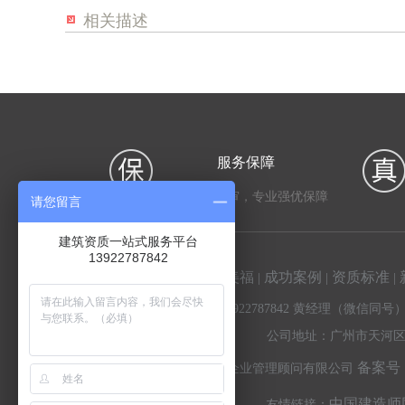
相关描述
服务保障
专家全程陪审，专业强优保障
请您留言
建筑资质一站式服务平台
13922787842
首页
关于美福
成功案例
资质标准
|
|
|
|
手机：13922787842 黄经理（微信同号）
公司地址：广州市天河区灵山
备案号：
版权所有©广东美福企业管理顾问有限公司
中国建造师
友情链接：